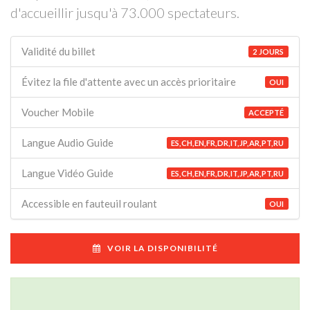
d'accueillir jusqu'à 73.000 spectateurs.
Validité du billet
2 JOURS
Évitez la file d'attente avec un accès prioritaire
OUI
Voucher Mobile
ACCEPTÉ
Langue Audio Guide
ES,CH,EN,FR,DR,IT,JP,AR,PT,RU
Langue Vidéo Guide
ES,CH,EN,FR,DR,IT,JP,AR,PT,RU
Accessible en fauteuil roulant
OUI
VOIR LA DISPONIBILITÉ