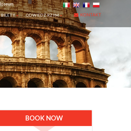
oloseum
KONTAKT
 BILETY
ODWIEDŹ RZYM