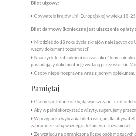
Bilet ulgowy:
Obywatele krajów Unii Europejskiej w wieku 18-25
Bilet darmowy (konieczne jest uiszczenie opłaty z
Młodzież do 18 roku życia z krajów należących do Un
ważny dokument tożsamości)
Nauczyciele zatrudnieni na czas określony i nieok
posiadający dokumentację wydaną przez włoskie Min
Osoby niepełnosprawne wraz z jednym opiekunem.
Pamiętaj
Osoby spóźnione nie będą wpuszczane, za nieodebr
Aby w pełni skorzystać z wizyty, sugerujemy przezn
W przypadku wybrania biletu wstępu dla obywateli Un
zabranie ze sobą ważnego dokumentu tożsamości
Ze względu na ograniczoną liczbę osób mogących p