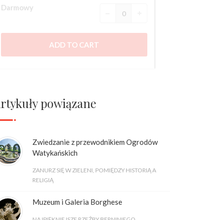
rtykuły powiązane
Zwiedzanie z przewodnikiem Ogrodów
Watykańskich
ZANURZ SIĘ W ZIELENI, POMIĘDZY HISTORIĄ A
RELIGIĄ
Muzeum i Galeria Borghese
NAJPIĘKNIEJSZE RZEŹBY BERNINIEGO