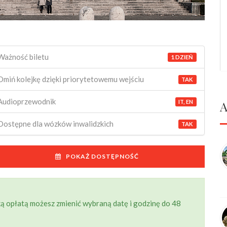
Ważność biletu
1 DZIEŃ
Omiń kolejkę dzięki priorytetowemu wejściu
TAK
Audioprzewodnik
A
IT, EN
Dostępne dla wózków inwalidzkich
TAK
POKAŻ DOSTĘPNOŚĆ
lką opłatą możesz zmienić wybraną datę i godzinę do 48