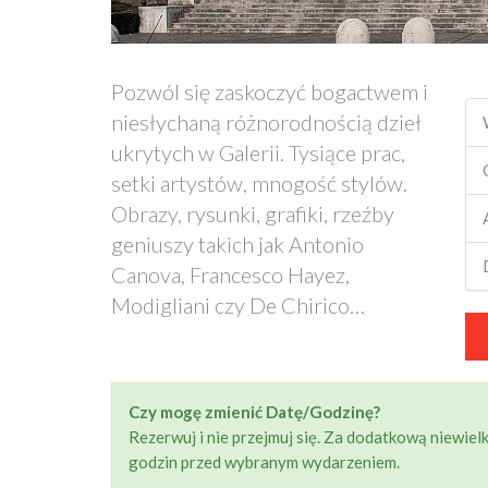
Pozwól się zaskoczyć bogactwem i
niesłychaną różnorodnością dzieł
ukrytych w Galerii. Tysiące prac,
setki artystów, mnogość stylów.
Obrazy, rysunki, grafiki, rzeźby
geniuszy takich jak Antonio
Canova, Francesco Hayez,
Modigliani czy De Chirico…
Czy mogę zmienić Datę/Godzinę?
Rezerwuj i nie przejmuj się. Za dodatkową niewie
godzin przed wybranym wydarzeniem.