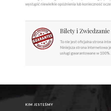
wystąpić niewielkie opóźnienia lub konieczność ocze
Bilety i Zwiedzani
To nie jest oficjalna strona in
Niniejsza strona internetowa j
usługi gwarantowane w 100%.
KIM JESTEŚMY