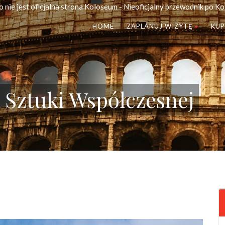
o nie jest oficjalna strona Koloseum - Nieoficjalny przewodnik po K
HOME
ZAPLANUJ WIZYTĘ
KUP
 Sztuki Współczesnej