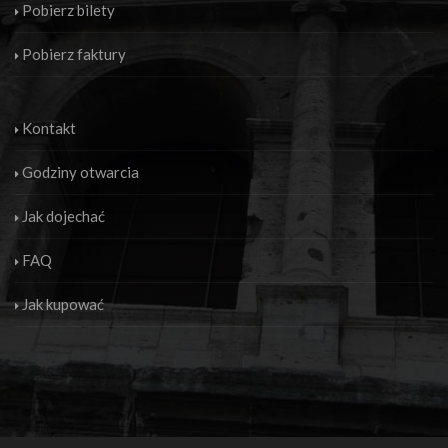
Pobierz bilety
Pobierz faktury
Kontakt
Godziny otwarcia
Jak dojechać
FAQ
Jak kupować