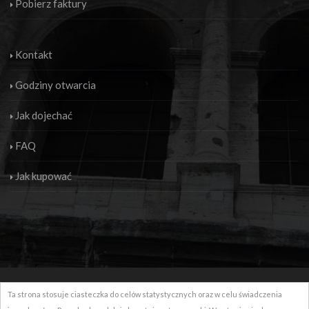
Pobierz faktury
Kontakt
Godziny otwarcia
Jak dojechać
FAQ
Jak kupować
© 2016-2026 New Globus Viaggi s.r.l. - Wszystkie prawa zastrzeżone -
Ta strona stosuje ciasteczka do celów statystycznych oraz w celu świadczenia
P.IVA 04690350485