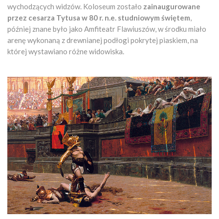
wychodzących widzów. Koloseum zostało
zainaugurowane
przez cesarza Tytusa w 80 r. n.e. studniowym świętem
,
później znane było jako Amfiteatr Flawiuszów, w środku miało
arenę wykonaną z drewnianej podłogi pokrytej piaskiem, na
której wystawiano różne widowiska.