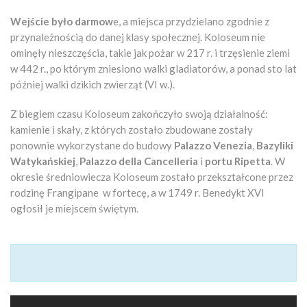
Wejście było darmow
e, a miejsca przydzielano zgodnie z
przynależnością do danej klasy społecznej. Koloseum nie
ominęły nieszczęścia, takie jak pożar w 217 r. i trzęsienie ziemi
w 442 r., po którym zniesiono walki gladiatorów, a ponad sto lat
później walki dzikich zwierząt (VI w.).
Z biegiem czasu Koloseum zakończyło swoją działalność:
kamienie i skały, z których zostało zbudowane zostały
ponownie wykorzystane do budowy
Palazzo Venezia
,
Bazyliki
Watykańskiej
,
Palazzo della Cancelleria
i
portu Ripetta
. W
okresie średniowiecza Koloseum zostało przekształcone przez
rodzinę Frangipane w fortecę, a w 1749 r. Benedykt XVI
ogłosił je miejscem świętym.