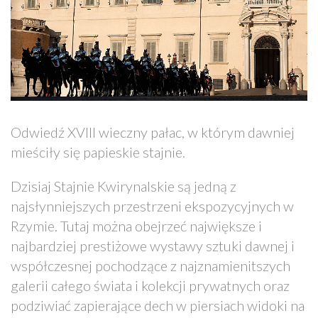
Odwiedź XVIII wieczny pałac, w którym dawniej
mieściły się papieskie stajnie.
Dzisiaj Stajnie Kwirynalskie są jedną z
najsłynniejszych przestrzeni ekspozycyjnych w
Rzymie. Tutaj można obejrzeć największe i
najbardziej prestiżowe wystawy sztuki dawnej i
współczesnej pochodzące z najznamienitszych
galerii całego świata i kolekcji prywatnych oraz
podziwiać zapierające dech w piersiach widoki na